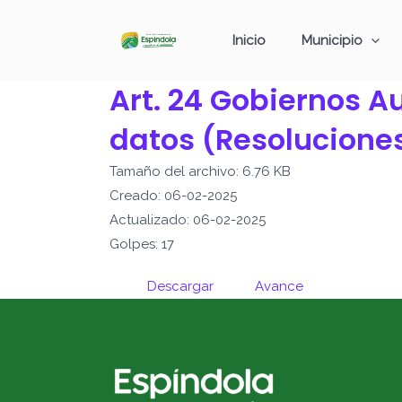
Ir
al
Inicio
Municipio
contenido
Art. 24 Gobiernos A
datos (Resolucione
Tamaño del archivo: 6.76 KB
Creado: 06-02-2025
Actualizado: 06-02-2025
Golpes: 17
Descargar
Avance