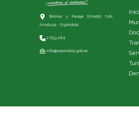
Inic
Bolívar y Pasaje Ernesto Celi,
Mun
Amaluza - Espíndola
Doc
2 653 264
Tra
info@espindola.gob.ec
Ser
Tur
Den