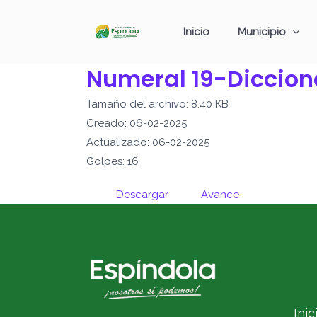
Ir
al
Inicio
Municipio
contenido
Numeral 19-Diccion
Tamaño del archivo: 8.40 KB
Creado: 06-02-2025
Actualizado: 06-02-2025
Golpes: 16
Descargar
Avance
Inic