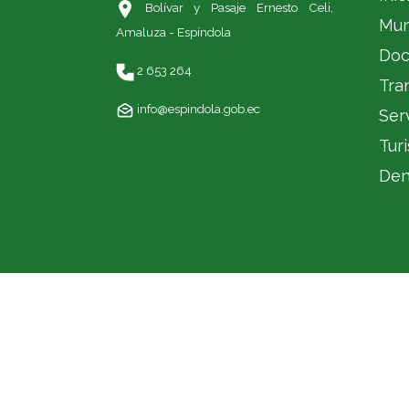
Bolívar y Pasaje Ernesto Celi,
Mun
Amaluza - Espíndola
Doc
2 653 264
Tra
info@espindola.gob.ec
Ser
Tur
Den