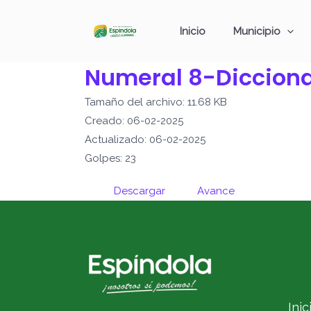
Ir
al
Inicio
Municipio
contenido
Numeral 8-Dicciona
Tamaño del archivo: 11.68 KB
Creado: 06-02-2025
Actualizado: 06-02-2025
Golpes: 23
Descargar
Avance
Inic