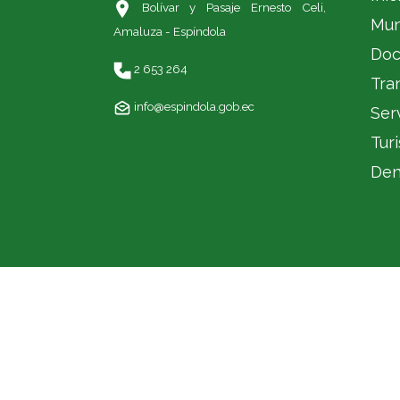
Bolívar y Pasaje Ernesto Celi,
Mun
Amaluza - Espíndola
Doc
2 653 264
Tra
info@espindola.gob.ec
Ser
Tur
Den