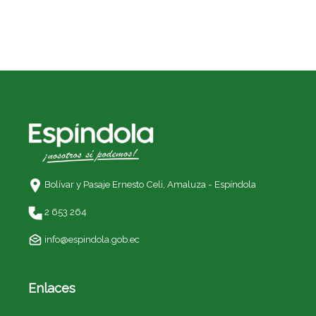
Bolívar y Pasaje Ernesto Celi,
Amaluza - Espíndola
2 653 264
info@espindola.gob.ec
Enlaces