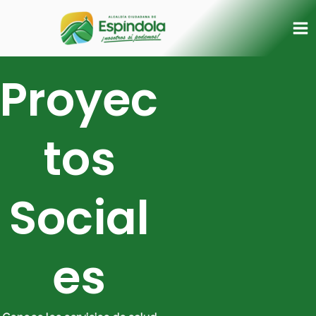
Ir
Ma
al
Me
contenido
Proyec
tos
Social
es