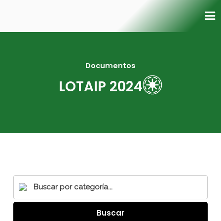
Ir
Ma
al
Me
contenido
Documentos
LOTAIP 2024
Buscar