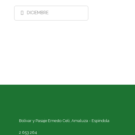
DICIEMBRE
Bolívar y Pasaje Ernesto Celi,
Amaluza - Espíndola
2 653 264