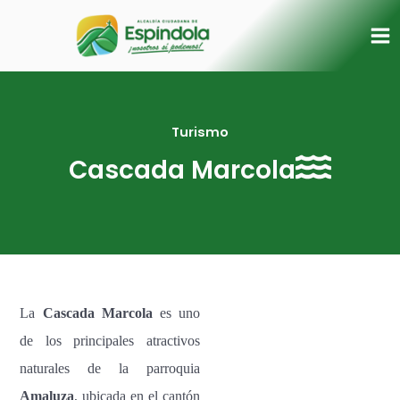
Ir
Ma
al
Me
contenido
Turismo
Cascada Marcola
La
Cascada Marcola
es uno
de los principales atractivos
naturales de la parroquia
Amaluza
, ubicada en el cantón