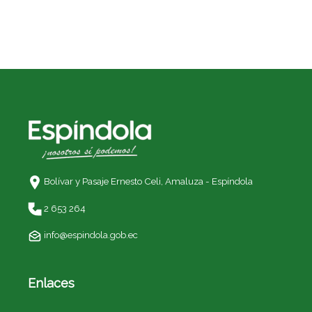
Bolívar y Pasaje Ernesto Celi,
Amaluza - Espíndola
2 653 264
info@espindola.gob.ec
Enlaces