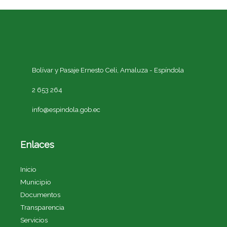
Bolívar y Pasaje Ernesto Celi,
Amaluza - Espíndola
2 653 264
info@espindola.gob.ec
Enlaces
Inicio
Municipio
Documentos
Transparencia
Servicios