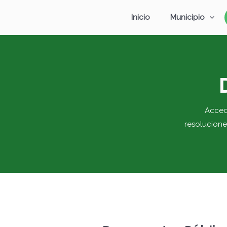
Ir
Inicio
Municipio
al
contenido
Acced
resolucione