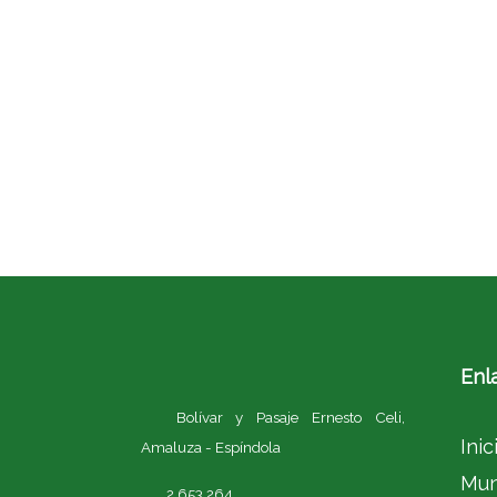
Enl
Bolívar y Pasaje Ernesto Celi,
Inic
Amaluza - Espíndola
Mun
2 653 264