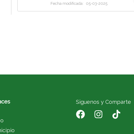
Fecha modificada:
05-03-2025
aces
Siguenos y Comparte
io
icipio