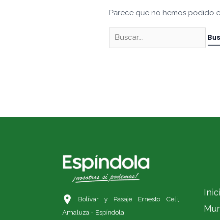
Parece que no hemos podido e
Inic
Bolívar y Pasaje Ernesto Celi,
Mun
Amaluza - Espíndola