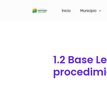
Ir
Buscar
al
por:
Inicio
Municipio
contenido
1.2 Base L
procedimi