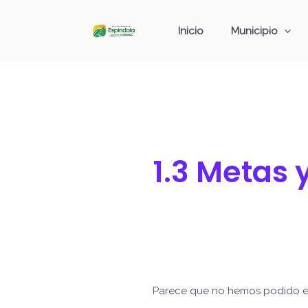
Ir
Buscar
al
por:
Inicio
Municipio
contenido
1.3 Metas 
Parece que no hemos podido e