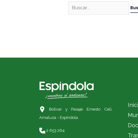
Inic
Bolívar y Pasaje Ernesto Celi,
Mun
Amaluza - Espíndola
Doc
2 653 264
Tra