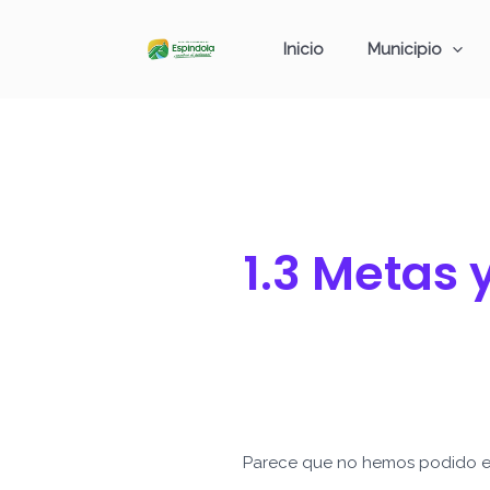
Ir
Buscar
al
por:
Inicio
Municipio
contenido
1.3 Metas 
Parece que no hemos podido e