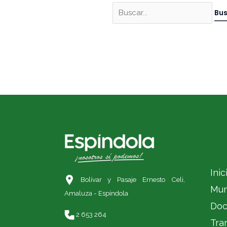
Inic
Bolívar y Pasaje Ernesto Celi,
Mun
Amaluza - Espíndola
Doc
2 653 264
Tra