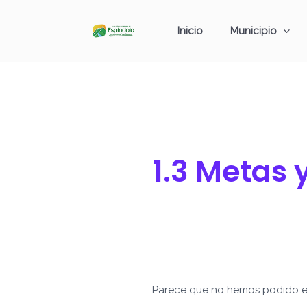
Ir
Buscar
al
por:
Inicio
Municipio
contenido
1.3 Metas 
Parece que no hemos podido e