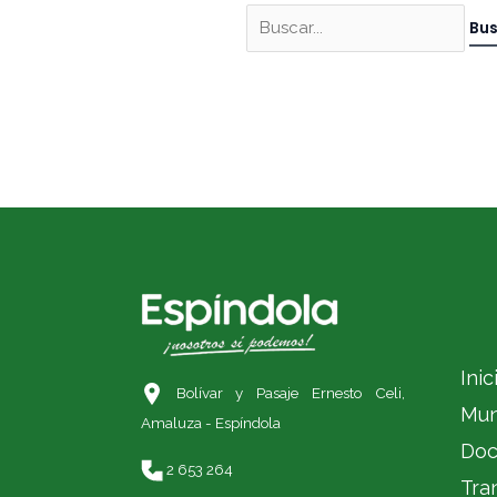
Inic
Bolívar y Pasaje Ernesto Celi,
Mun
Amaluza - Espíndola
Doc
2 653 264
Tra