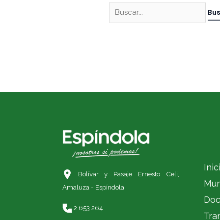
Inic
Bolívar y Pasaje Ernesto Celi,
Mun
Amaluza - Espíndola
Doc
2 653 264
Tra