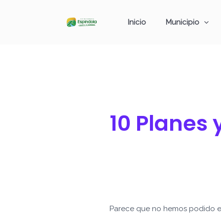
Ir
Buscar
al
por:
Inicio
Municipio
contenido
10 Planes
Parece que no hemos podido e