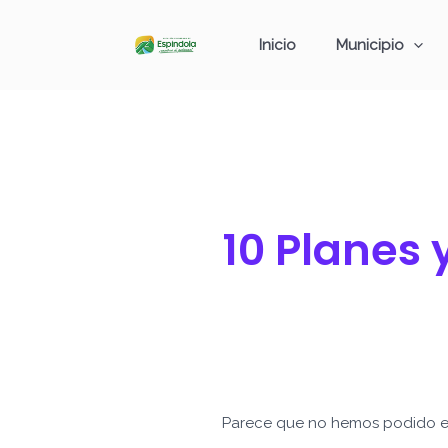
Ir
Buscar
al
por:
Inicio
Municipio
contenido
10 Planes
Parece que no hemos podido e