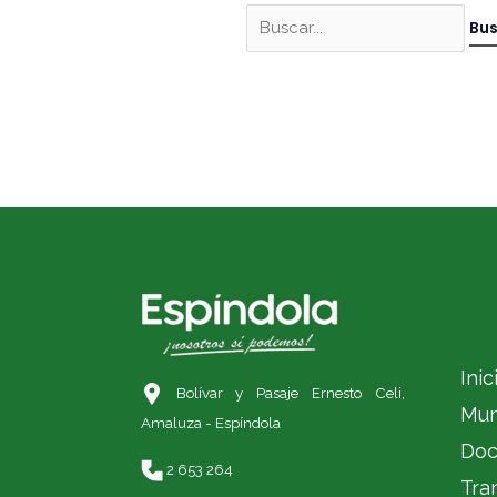
Inic
Bolívar y Pasaje Ernesto Celi,
Mun
Amaluza - Espíndola
Doc
2 653 264
Tra