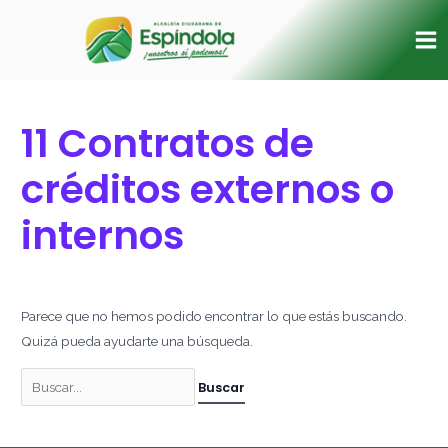
Ir
Buscar
Ma
al
por:
Me
contenido
11 Contratos de
créditos externos o
internos
Parece que no hemos podido encontrar lo que estás buscando.
Quizá pueda ayudarte una búsqueda.