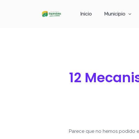
Ir
Buscar
al
por:
Inicio
Municipio
contenido
12 Mecani
Parece que no hemos podido e