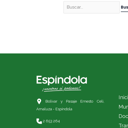
Inic
Bolívar y Pasaje Ernesto Celi,
Mun
Amaluza - Espíndola
Doc
2 653 264
Tra