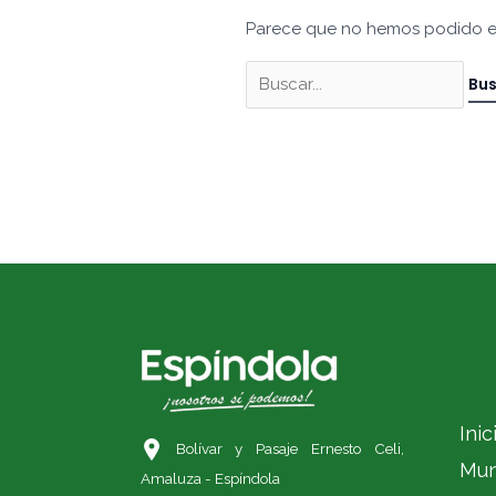
Parece que no hemos podido e
Inic
Bolívar y Pasaje Ernesto Celi,
Mun
Amaluza - Espíndola