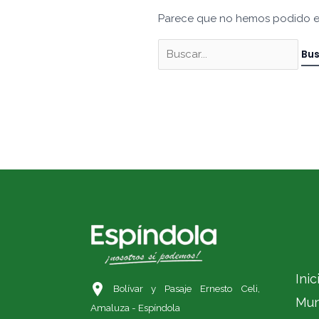
Parece que no hemos podido e
Inic
Bolívar y Pasaje Ernesto Celi,
Mun
Amaluza - Espíndola