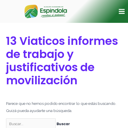
Ir
Buscar
Ma
al
por:
Me
contenido
13 Viaticos informes
de trabajo y
justificativos de
movilización
Parece que no hemos podido encontrar lo que estás buscando.
Quizá pueda ayudarte una búsqueda.