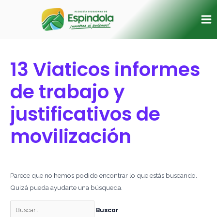
Ir
Buscar
Ma
al
por:
Me
contenido
13 Viaticos informes
de trabajo y
justificativos de
movilización
Parece que no hemos podido encontrar lo que estás buscando.
Quizá pueda ayudarte una búsqueda.