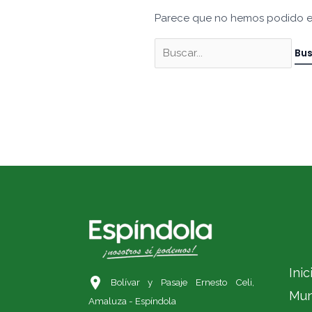
Parece que no hemos podido e
Inic
Bolívar y Pasaje Ernesto Celi,
Mun
Amaluza - Espíndola