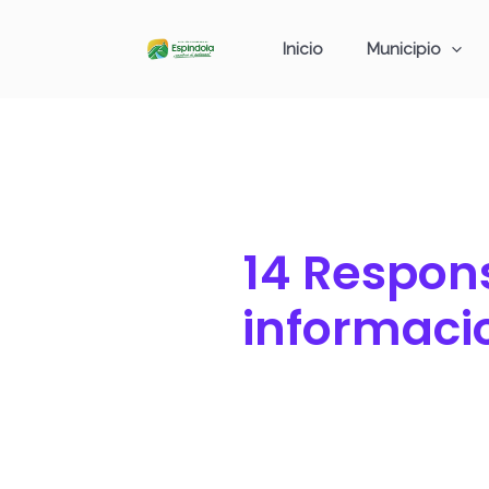
Ir
Buscar
al
por:
Inicio
Municipio
contenido
14 Respon
informaci