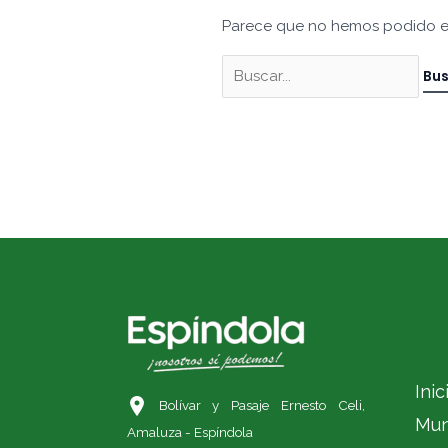
Parece que no hemos podido e
Inic
Bolívar y Pasaje Ernesto Celi,
Mun
Amaluza - Espíndola