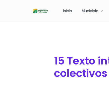
Ir
Buscar
al
por:
Inicio
Municipio
contenido
15 Texto i
colectivos