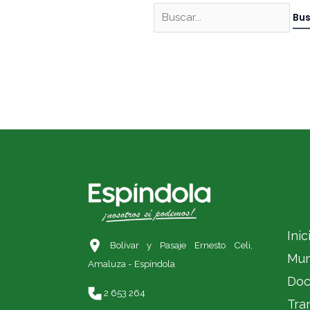
Inic
Bolívar y Pasaje Ernesto Celi,
Mun
Amaluza - Espíndola
Doc
2 653 264
Tra