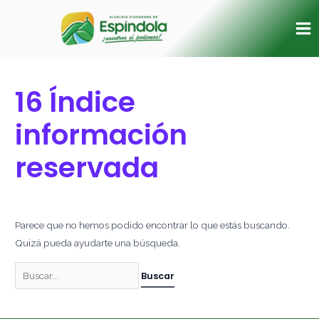
Ir
Buscar
Ma
al
por:
Me
contenido
16 Índice
información
reservada
Parece que no hemos podido encontrar lo que estás buscando.
Quizá pueda ayudarte una búsqueda.