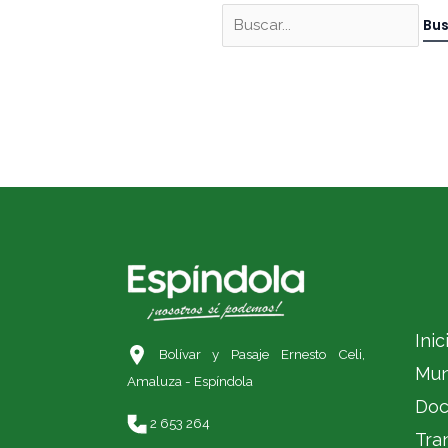
Inic
Bolívar y Pasaje Ernesto Celi,
Mun
Amaluza - Espíndola
Doc
2 653 264
Tra