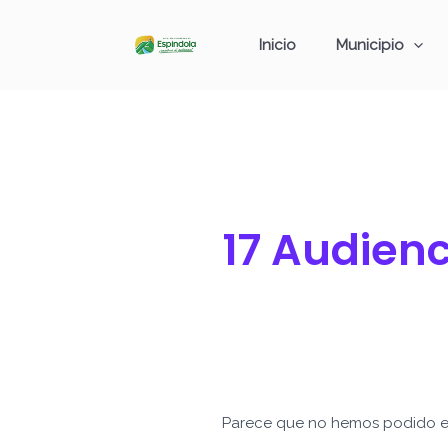
Ir
Buscar
al
por:
Inicio
Municipio
contenido
17 Audienc
Parece que no hemos podido e