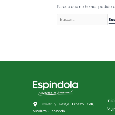
Parece que no hemos podido e
Inic
Bolívar y Pasaje Ernesto Celi,
Mun
Amaluza - Espíndola