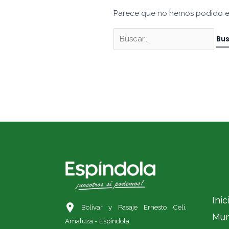
Parece que no hemos podido e
Inic
Bolívar y Pasaje Ernesto Celi,
Mun
Amaluza - Espíndola