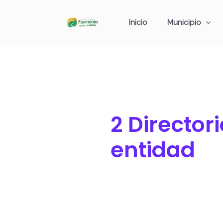
Ir
Buscar
al
por:
Inicio
Municipio
contenido
2 Directori
entidad