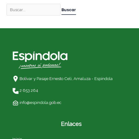
Bolívar y Pasaje Ernesto Celi,
Amaluza - Espíndola
2 653 264
info@espindola.gob.ec
Enlaces
Inicio