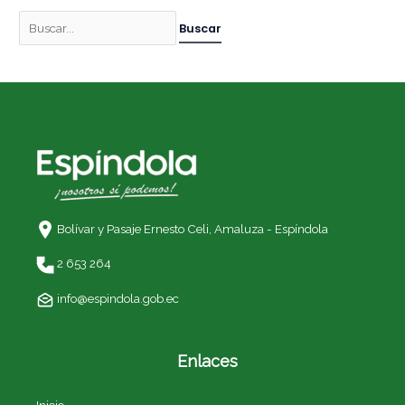
Bolívar y Pasaje Ernesto Celi,
Amaluza - Espíndola
2 653 264
info@espindola.gob.ec
Enlaces
Inicio