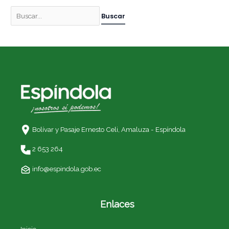
Bolívar y Pasaje Ernesto Celi,
Amaluza - Espíndola
2 653 264
info@espindola.gob.ec
Enlaces
Inicio