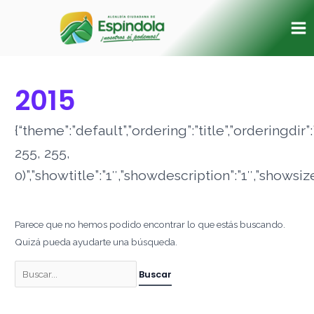
Ir
Buscar
Ma
al
por:
Me
contenido
2015
{“theme”:”default”,”ordering”:”title”,”orderingd
255, 255,
0)”,”showtitle”:”1″,”showdescription”:”1″,”shows
Parece que no hemos podido encontrar lo que estás buscando.
Quizá pueda ayudarte una búsqueda.