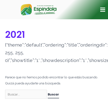
Ir
Buscar
Ma
al
por:
Me
contenido
2021
{“theme”:”default”,”ordering”:”title”,”orderingd
255, 255,
0)”,”showtitle”:”1″,”showdescription”:”1″,”shows
Parece que no hemos podido encontrar lo que estás buscando.
Quizá pueda ayudarte una búsqueda.