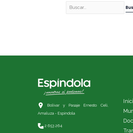
Inic
Bolívar y Pasaje Ernesto Celi,
Mun
Amaluza - Espíndola
Doc
2 653 264
Tra