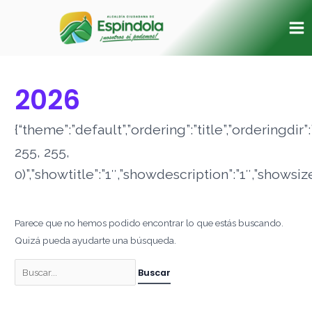
Ir
Buscar
Ma
al
por:
Me
contenido
2026
{“theme”:”default”,”ordering”:”title”,”orderingd
255, 255,
0)”,”showtitle”:”1″,”showdescription”:”1″,”shows
Parece que no hemos podido encontrar lo que estás buscando.
Quizá pueda ayudarte una búsqueda.