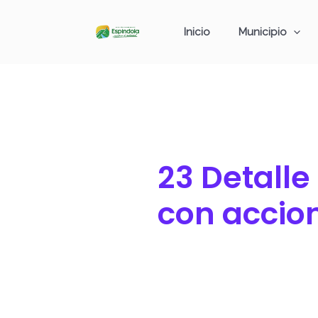
Ir
Buscar
al
por:
Inicio
Municipio
contenido
23 Detalle
con accio