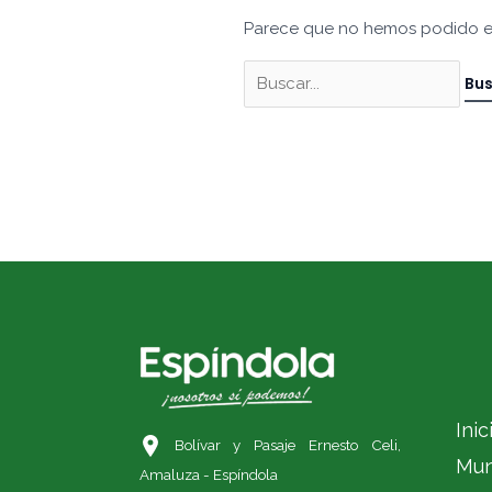
Parece que no hemos podido e
Inic
Bolívar y Pasaje Ernesto Celi,
Mun
Amaluza - Espíndola