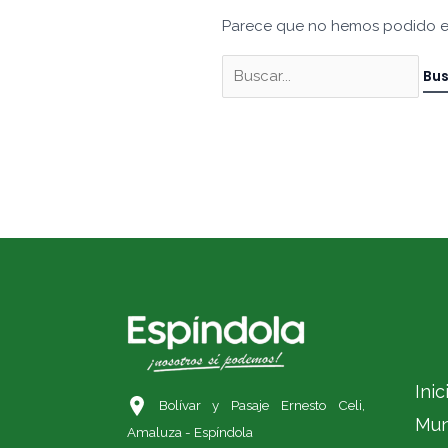
Parece que no hemos podido e
Inic
Bolívar y Pasaje Ernesto Celi,
Mun
Amaluza - Espíndola