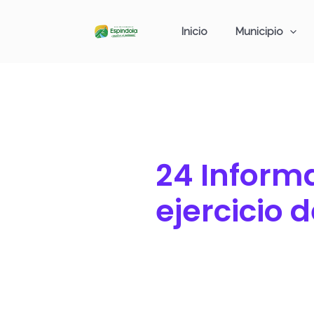
Ir
Buscar
al
por:
Inicio
Municipio
contenido
24 Informa
ejercicio 