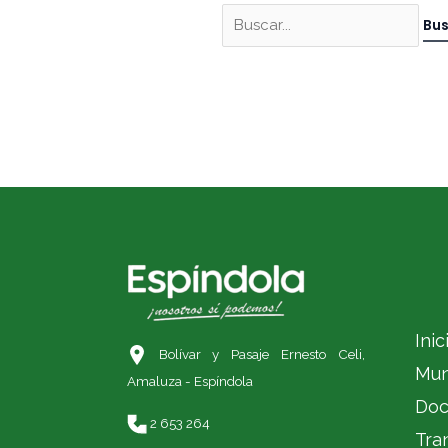
Inic
Bolívar y Pasaje Ernesto Celi,
Mun
Amaluza - Espíndola
Doc
2 653 264
Tra