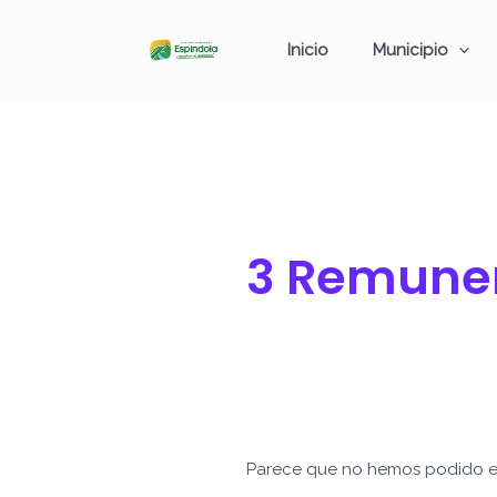
Ir
Buscar
al
por:
Inicio
Municipio
contenido
3 Remuner
Parece que no hemos podido e