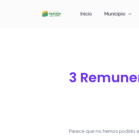
Ir
Buscar
al
por:
Inicio
Municipio
contenido
3 Remuner
Parece que no hemos podido e