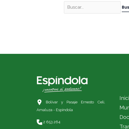
Inic
Bolívar y Pasaje Ernesto Celi,
Mun
Amaluza - Espíndola
Doc
2 653 264
Tra