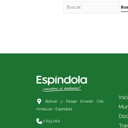
Inic
Bolívar y Pasaje Ernesto Celi,
Mun
Amaluza - Espíndola
Doc
2 653 264
Tra