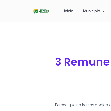
Ir
Buscar
al
por:
Inicio
Municipio
contenido
3 Remuner
Parece que no hemos podido e