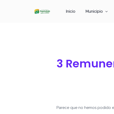
Ir
Buscar
al
por:
Inicio
Municipio
contenido
3 Remuner
Parece que no hemos podido e