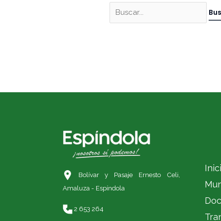
Inic
Bolívar y Pasaje Ernesto Celi,
Mun
Amaluza - Espíndola
Doc
2 653 264
Tra