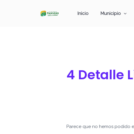
Ir
Buscar
al
por:
Inicio
Municipio
contenido
4 Detalle 
Parece que no hemos podido e