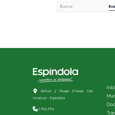
Inic
Bolívar y Pasaje Ernesto Celi,
Mun
Amaluza - Espíndola
Doc
2 653 264
Tra