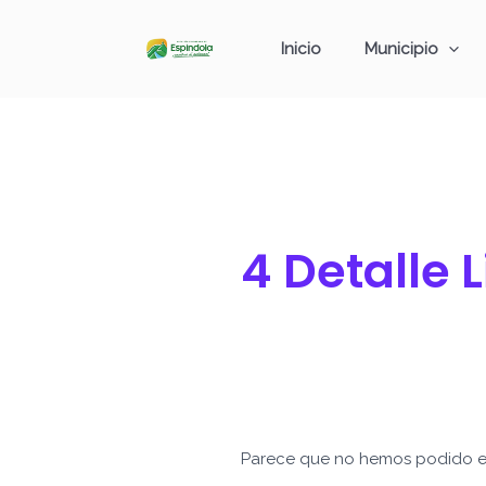
Ir
Buscar
al
por:
Inicio
Municipio
contenido
4 Detalle 
Parece que no hemos podido e