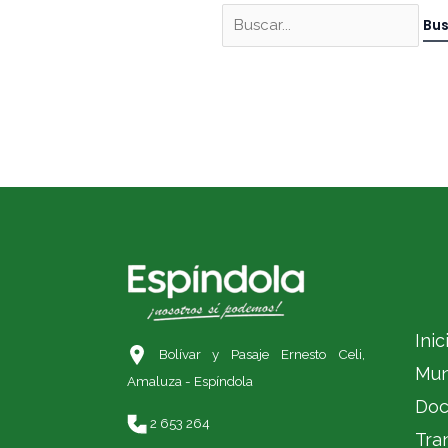
Inic
Bolívar y Pasaje Ernesto Celi,
Mun
Amaluza - Espíndola
Doc
2 653 264
Tra