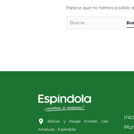
Parece que no hemos podido e
Inic
Bolívar y Pasaje Ernesto Celi,
Mun
Amaluza - Espíndola