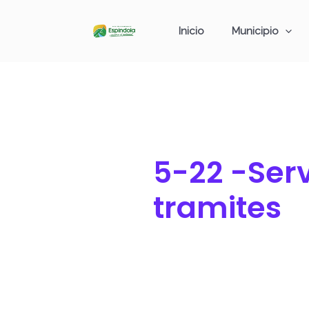
Ir
Buscar
al
por:
Inicio
Municipio
contenido
5-22 -Serv
tramites