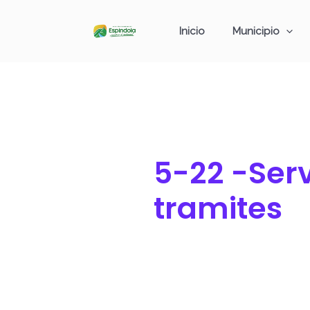
Ir
Buscar
al
por:
Inicio
Municipio
contenido
5-22 -Serv
tramites