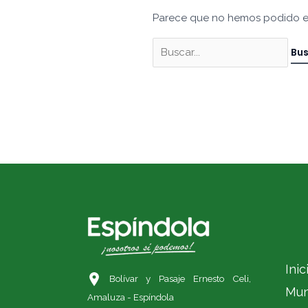
Parece que no hemos podido e
Inic
Bolívar y Pasaje Ernesto Celi,
Mun
Amaluza - Espíndola