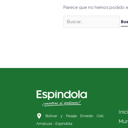
Parece que no hemos podido e
Inic
Bolívar y Pasaje Ernesto Celi,
Mun
Amaluza - Espíndola