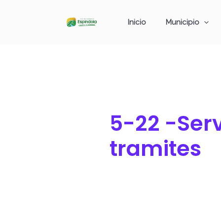
Ir
Buscar
al
por:
Inicio
Municipio
contenido
5-22 -Serv
tramites