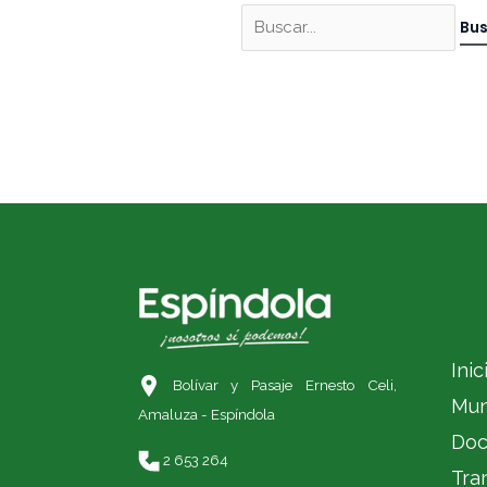
Inic
Bolívar y Pasaje Ernesto Celi,
Mun
Amaluza - Espíndola
Doc
2 653 264
Tra