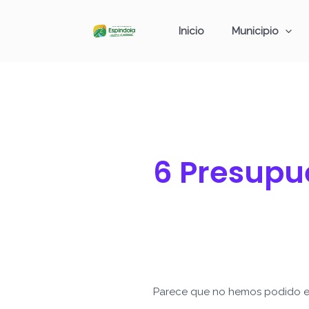
Ir
Buscar
al
por:
Inicio
Municipio
contenido
6 Presupue
Parece que no hemos podido e