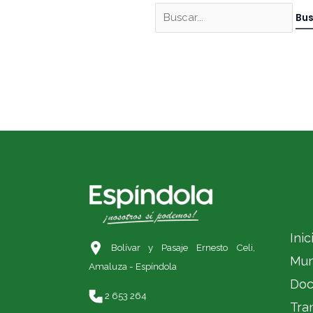
Inic
Bolívar y Pasaje Ernesto Celi,
Mun
Amaluza - Espíndola
Doc
2 653 264
Tra