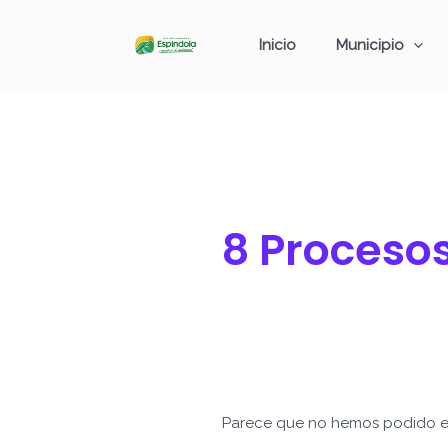
Ir
Buscar
al
por:
Inicio
Municipio
contenido
8 Procesos
Parece que no hemos podido e