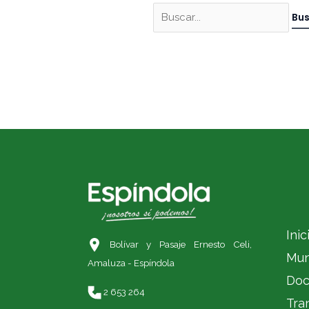
Inic
Bolívar y Pasaje Ernesto Celi,
Mun
Amaluza - Espíndola
Doc
2 653 264
Tra