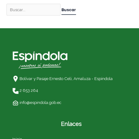
Bolívar y Pasaje Ernesto Celi,
Amaluza - Espíndola
2 653 264
info@espindola.gob.ec
Enlaces
Inicio