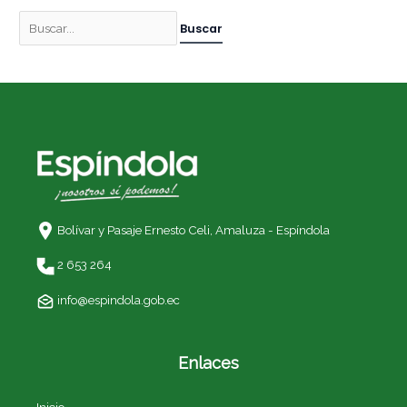
Bolívar y Pasaje Ernesto Celi,
Amaluza - Espíndola
2 653 264
info@espindola.gob.ec
Enlaces
Inicio